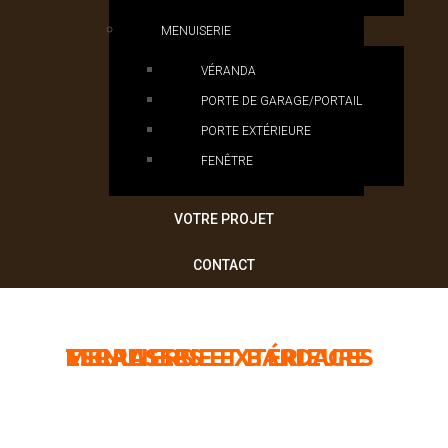
MENUISERIE
VÉRANDA
PORTE DE GARAGE/PORTAIL
PORTE EXTÉRIEURE
FENÊTRE
VOTRE PROJET
CONTACT
TERRASSES
ESCALIERS
MENUISERIE
ET
EXTÉRIEURE
BARDAGES
Aménagements extérieurs
Aménagements intérieurs
Pose de portes et fenêtres